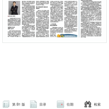
第 B1 版
目录
往期
检索