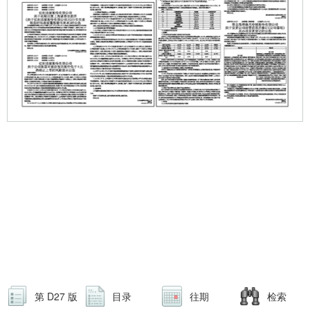
第 D27 版
目录
往期
检索