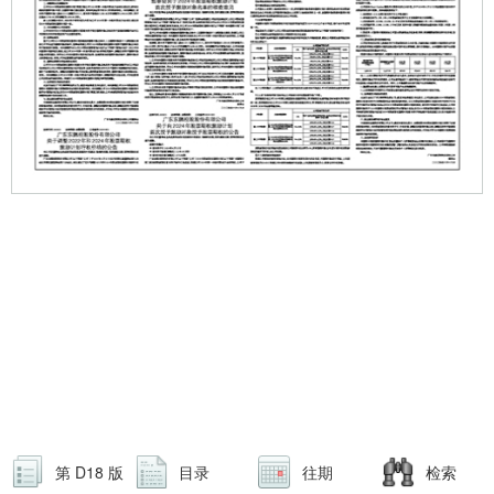
第 D18 版
目录
往期
检索